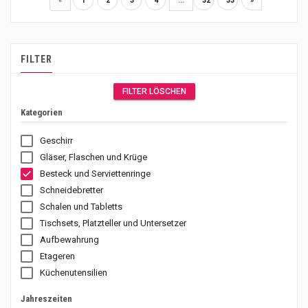
«
1
2
3
4
...
32
33
»
FILTER
FILTER LÖSCHEN
Kategorien
Geschirr
Gläser, Flaschen und Krüge
Besteck und Serviettenringe
Schneidebretter
Schalen und Tabletts
Tischsets, Platzteller und Untersetzer
Aufbewahrung
Etageren
Küchenutensilien
Jahreszeiten