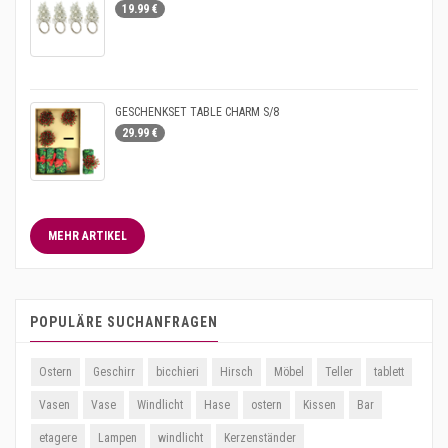
19.99 €
GESCHENKSET TABLE CHARM S/8
29.99 €
MEHR ARTIKEL
POPULÄRE SUCHANFRAGEN
Ostern
Geschirr
bicchieri
Hirsch
Möbel
Teller
tablett
Vasen
Vase
Windlicht
Hase
ostern
Kissen
Bar
etagere
Lampen
windlicht
Kerzenständer