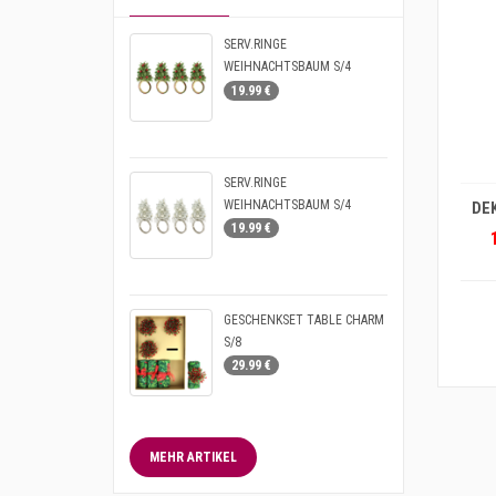
SERV.RINGE
WEIHNACHTSBAUM S/4
19.99 €
IN DEN WARENKORB
SERV.RINGE
WEIHNACHTSBAUM S/4
19.99 €
GESCHENKSET TABLE CHARM
S/8
29.99 €
MEHR ARTIKEL