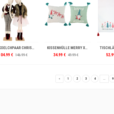
IN DEN WARENKORB
IN DEN WARENKORB
DEKOELCHPAAR CHRISTMAS JINGLE S/2
KISSENHÜLLE MERRY XMAS 40x40 S/2
104.99 €
34.99 €
52.9
146.99 €
49.99 €
«
1
2
3
4
...
9