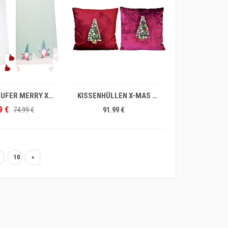
IN DEN WARENKORB
TISCHLÄUFER MERRY XMAS 50x140 S/2
KISSENHÜLLEN X-MAS TREE 45X45 S/2
9 €
74.99 €
91.99 €
10
»