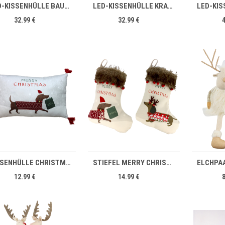
LED-KISSENHÜLLE BAUM 45X45
LED-KISSENHÜLLE KRANZ 45X45
32.99 €
32.99 €
IN DEN WARENKORB
IN DEN WARENKORB
KISSENHÜLLE CHRISTMAS 30X50
STIEFEL MERRY CHRISTMAS S/2
12.99 €
14.99 €