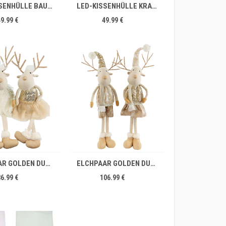
LED-KISSENHÜLLE BAUM 60X60
LED-KISSENHÜLLE KRANZ 60X60
49.99 €
49.99 €
IN DEN WARENKORB
ELCHPAAR GOLDEN DUST S/2
ELCHPAAR GOLDEN DUST S/2
86.99 €
106.99 €