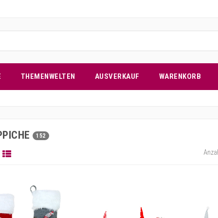
E
THEMENWELTEN
AUSVERKAUF
WARENKORB
PPICHE
152
Anzah