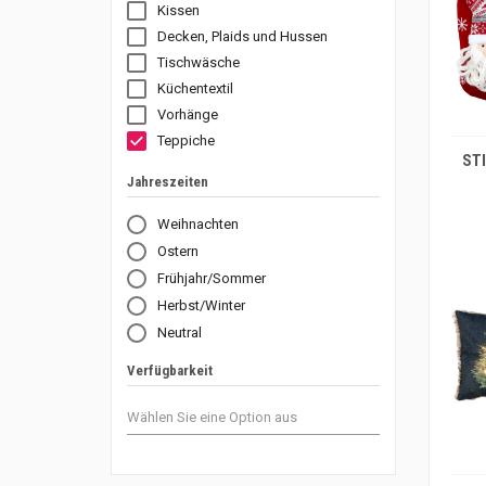
Kissen
Decken, Plaids und Hussen
Tischwäsche
Küchentextil
Vorhänge
IN DEN WARENKORB
Teppiche
Jahreszeiten
Weihnachten
Ostern
Frühjahr/Sommer
Herbst/Winter
Neutral
Verfügbarkeit
IN DEN WARENKORB