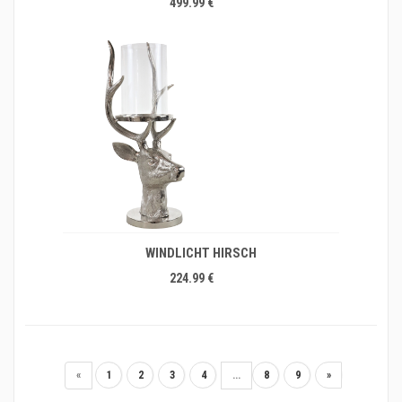
499.99 €
WINDLICHT HIRSCH
224.99 €
«
1
2
3
4
...
8
9
»