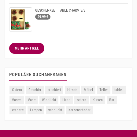
GESCHENKSET TABLE CHARM S/8
29.99 €
MEHR ARTIKEL
POPULÄRE SUCHANFRAGEN
Ostern
Geschirr
bicchieri
Hirsch
Möbel
Teller
tablett
Vasen
Vase
Windlicht
Hase
ostern
Kissen
Bar
etagere
Lampen
windlicht
Kerzenständer