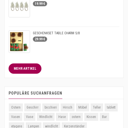
19.99 €
GESCHENKSET TABLE CHARM S/8
29.99 €
MEHR ARTIKEL
POPULÄRE SUCHANFRAGEN
Ostern
Geschirr
bicchieri
Hirsch
Möbel
Teller
tablett
Vasen
Vase
Windlicht
Hase
ostern
Kissen
Bar
etagere
Lampen
windlicht
Kerzenständer