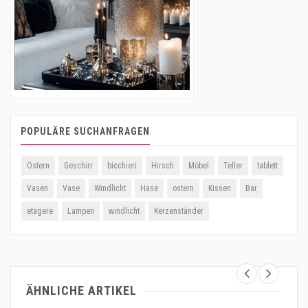
POPULÄRE SUCHANFRAGEN
Ostern
Geschirr
bicchieri
Hirsch
Möbel
Teller
tablett
Vasen
Vase
Windlicht
Hase
ostern
Kissen
Bar
etagere
Lampen
windlicht
Kerzenständer
ÄHNLICHE ARTIKEL