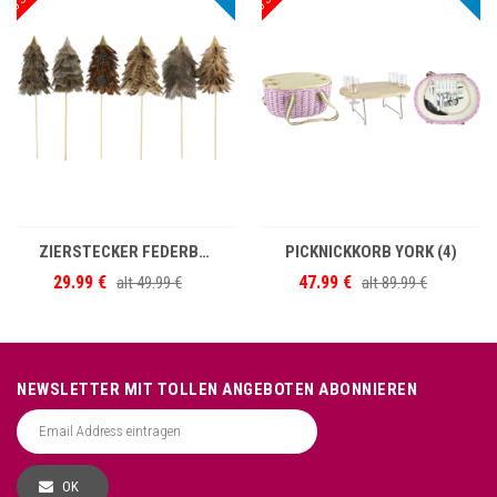
IN DEN WARENKORB
IN DEN WARENKORB
ZIERSTECKER FEDERBÄUME S/6
PICKNICKKORB YORK (4)
29.99 €
47.99 €
alt
49.99 €
alt
89.99 €
NEWSLETTER MIT TOLLEN ANGEBOTEN ABONNIEREN
OK